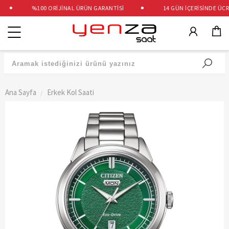
%100 ORİJİNAL ÜRÜN GARANTİSİ
14 GÜN İÇERİSİNDE ÜCRET
Kategoriler
Ana Sayfa
Erkek Kol Saati