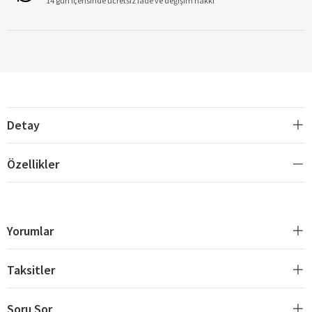
14 gün içerisinde ücretsiz iade ve değişim hakkı
Detay
Özellikler
Yorumlar
Taksitler
Soru Sor