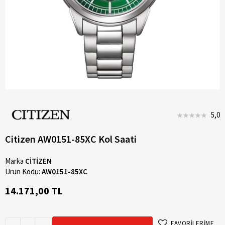
5,0
Citizen AW0151-85XC Kol Saati
Marka
CİTİZEN
Ürün Kodu:
AW0151-85XC
14.171,00 TL
FAVORİLERİME