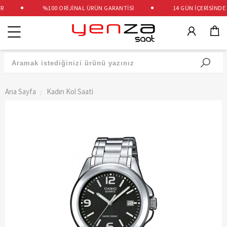
%100 ORİJİNAL ÜRÜN GARANTİSİ
14 GÜN İÇERİSİNDE Ü
Kategoriler
Ana Sayfa
Kadın Kol Saati