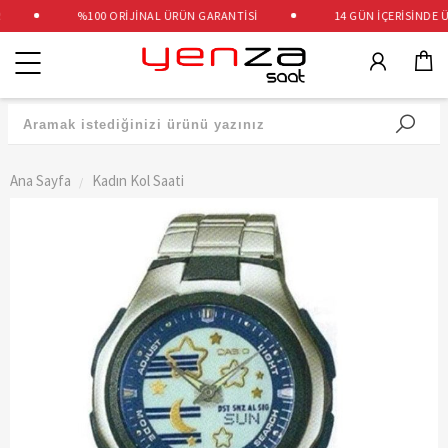
%100 ORİJİNAL ÜRÜN GARANTİSİ
14 GÜN İÇERİSİNDE ÜC
Kategoriler
Ana Sayfa
Kadın Kol Saati