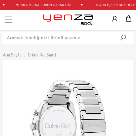
%100 ORİJİNAL ÜRÜN GARANTİSİ
14 GÜN İÇERİSİNDE ÜCRETS
Kategoriler
Ana Sayfa
Erkek Kol Saati