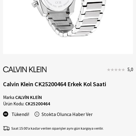
5,0
Calvin Klein CK25200464 Erkek Kol Saati
Marka
CALVİN KLEİN
Ürün Kodu:
CK25200464
Tükendi!
Stokta Olunca Haber Ver
Saat 15:00’a kadar verilen siparişler aynı gün kargoya verilir.