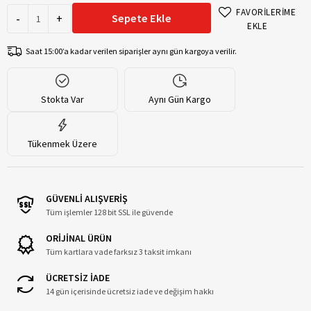
FAVORİLERİME
-
+
Sepete Ekle
EKLE
Saat 15:00’a kadar verilen siparişler aynı gün kargoya verilir.
Stokta Var
Aynı Gün Kargo
Tükenmek Üzere
GÜVENLİ ALIŞVERİŞ
Tüm işlemler 128 bit SSL ile güvende
ORİJİNAL ÜRÜN
Tüm kartlara vade farksız 3 taksit imkanı
ÜCRETSİZ İADE
14 gün içerisinde ücretsiz iade ve değişim hakkı