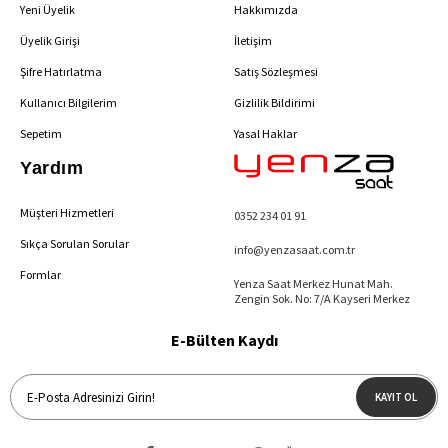
Yeni Üyelik
Hakkımızda
Üyelik Girişi
İletişim
Şifre Hatırlatma
Satış Sözleşmesi
Kullanıcı Bilgilerim
Gizlilik Bildirimi
Sepetim
Yasal Haklar
Yardım
Müşteri Hizmetleri
0352 234 01 91
Sıkça Sorulan Sorular
info@yenzasaat.com.tr
Formlar
Yenza Saat Merkez Hunat Mah.
Zengin Sok. No: 7/A Kayseri Merkez
E-Bülten Kaydı
KAYIT OL