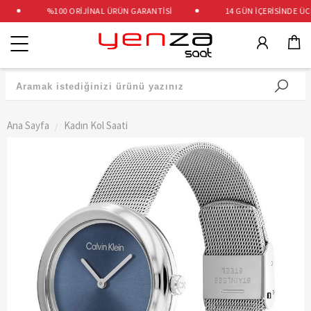
%100 ORİJİNAL ÜRÜN GARANTİSİ
14 GÜN İÇERİSİNDE ÜCRE
Kategoriler
Ana Sayfa
Kadın Kol Saati