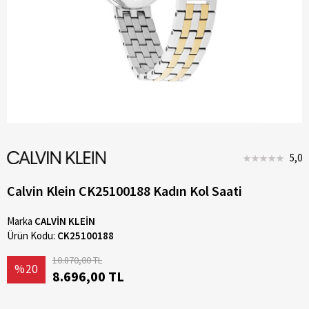
5,0
Calvin Klein CK25100188 Kadın Kol Saati
Marka
CALVİN KLEİN
Ürün Kodu:
CK25100188
10.870,00 TL
%20
8.696,00 TL