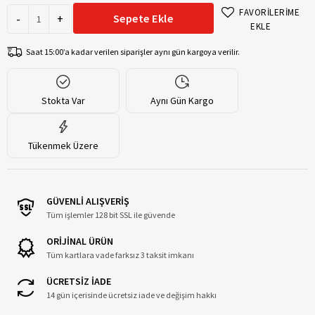
FAVORİLERİME
-
+
Sepete Ekle
EKLE
Saat 15:00’a kadar verilen siparişler aynı gün kargoya verilir.
Stokta Var
Aynı Gün Kargo
Tükenmek Üzere
GÜVENLİ ALIŞVERİŞ
Tüm işlemler 128 bit SSL ile güvende
ORİJİNAL ÜRÜN
Tüm kartlara vade farksız 3 taksit imkanı
ÜCRETSİZ İADE
14 gün içerisinde ücretsiz iade ve değişim hakkı