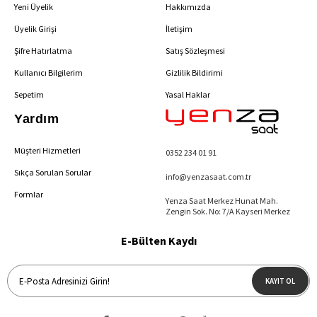
Yeni Üyelik
Hakkımızda
Üyelik Girişi
İletişim
Şifre Hatırlatma
Satış Sözleşmesi
Kullanıcı Bilgilerim
Gizlilik Bildirimi
Sepetim
Yasal Haklar
Yardım
Müşteri Hizmetleri
0352 234 01 91
Sıkça Sorulan Sorular
info@yenzasaat.com.tr
Formlar
Yenza Saat Merkez Hunat Mah.
Zengin Sok. No: 7/A Kayseri Merkez
E-Bülten Kaydı
KAYIT OL