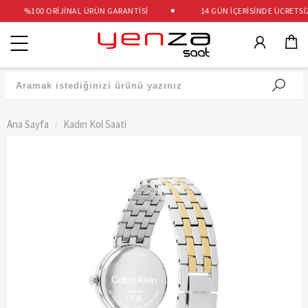
%100 ORİJİNAL ÜRÜN GARANTİSİ
14 GÜN İÇERİSİNDE ÜCRETSİZ 
Kategoriler
Ana Sayfa
Kadın Kol Saati