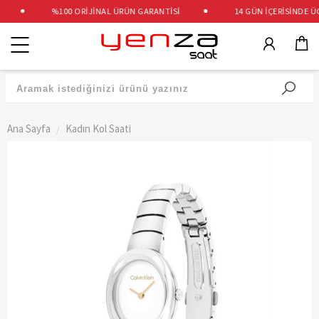
%100 ORİJİNAL ÜRÜN GARANTİSİ
14 GÜN İÇERİSİNDE ÜCR
Kategoriler
Ana Sayfa
Kadın Kol Saati