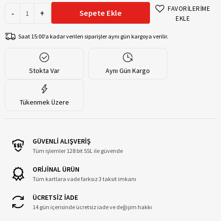
FAVORİLERİME
-
+
Sepete Ekle
EKLE
Saat 15:00’a kadar verilen siparişler aynı gün kargoya verilir.
Stokta Var
Aynı Gün Kargo
Tükenmek Üzere
GÜVENLİ ALIŞVERİŞ
Tüm işlemler 128 bit SSL ile güvende
ORİJİNAL ÜRÜN
Tüm kartlara vade farksız 3 taksit imkanı
ÜCRETSİZ İADE
14 gün içerisinde ücretsiz iade ve değişim hakkı