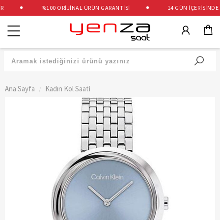
%100 ORİJİNAL ÜRÜN GARANTİSİ
14 GÜN İÇERİSİNDE Ü
Kategoriler
Ana Sayfa
Kadın Kol Saati