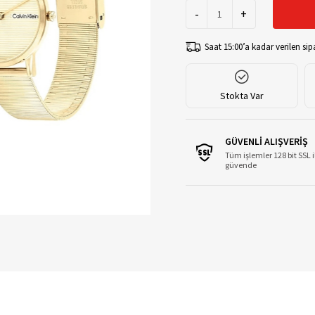
-
+
Saat 15:00’a kadar verilen sipa
Stokta Var
GÜVENLİ ALIŞVERİŞ
Tüm işlemler 128 bit SSL i
güvende