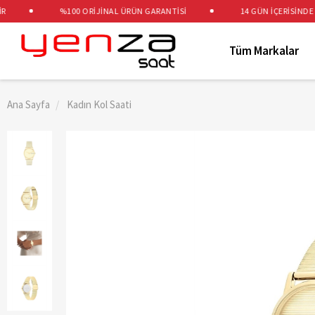
%100 ORİJİNAL ÜRÜN GARANTİSİ
14 GÜN İÇERİSİNDE ÜCR
Tüm Markalar
Ana Sayfa
Kadın Kol Saati