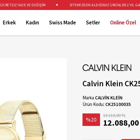
ETSİZ İADE VE DEĞİŞİM
SİTEMİZDEN ALDIĞINIZ ÜRÜNLER 2 YIL GARAN
Erkek
Kadın
Swiss Made
Setler
Online Özel
Calvin Klein CK2
Marka
CALVİN KLEİN
Ürün Kodu:
CK25100035
15.110,00 TL
%20
12.088,00