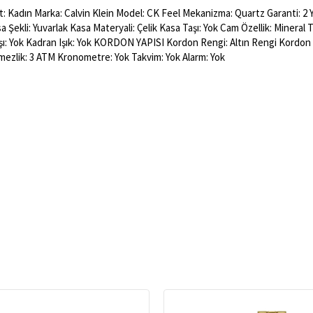
 Kadın Marka: Calvin Klein Model: CK Feel Mekanizma: Quartz Garanti: 2 Yı
sa Şekli: Yuvarlak Kasa Materyali: Çelik Kasa Taşı: Yok Cam Özellik: Minera
şı: Yok Kadran Işık: Yok KORDON YAPISI Kordon Rengi: Altın Rengi Kordon 
zlik: 3 ATM Kronometre: Yok Takvim: Yok Alarm: Yok