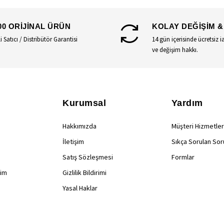
00 ORİJİNAL ÜRÜN
KOLAY DEĞİŞİM &
li Satıcı / Distribütör Garantisi
14 gün içerisinde ücretsiz i
ve değişim hakkı.
Kurumsal
Yardım
Hakkımızda
Müşteri Hizmetler
İletişim
Sıkça Sorulan Sor
Satış Sözleşmesi
Formlar
rim
Gizlilik Bildirimi
Yasal Haklar