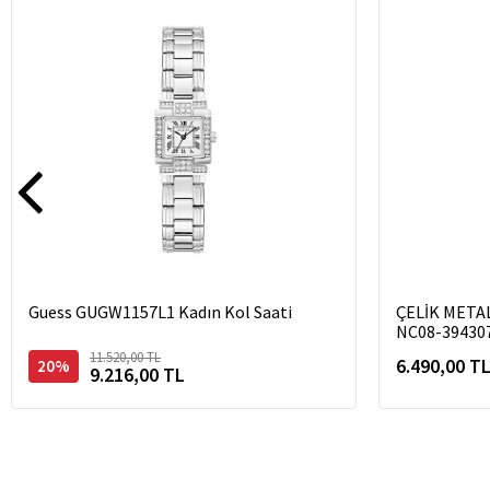
Guess GUGW1157L1 Kadın Kol Saati
ÇELİK META
NC08-39430
11.520,00 TL
6.490,00 T
20%
9.216,00 TL