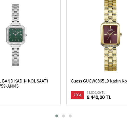
L BAND KADIN KOL SAATİ
Guess GUGW0865L9 Kadın Kol
759-ANMS
11.800,00 TL
L
20%
9.440,00 TL