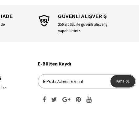
 İADE
GÜVENLİ ALIŞVERİŞ
ade
256 Bit SSL ile güvenli alışveriş
yapabilirsiniz.
E-Bülten Kaydı
i
KAYIT OL
ular