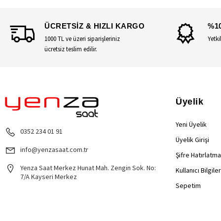
ÜCRETSİZ & HIZLI KARGO
%1
1000 TL ve üzeri siparişleriniz
Yetki
ücretsiz teslim edilir.
Üyelik
Yeni Üyelik
0352 234 01 91
Üyelik Girişi
info@yenzasaat.com.tr
Şifre Hatırlatma
Yenza Saat Merkez Hunat Mah. Zengin Sok. No:
Kullanıcı Bilgile
7/A Kayseri Merkez
Sepetim