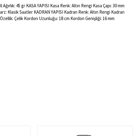
l Ağırlık: 45 gr KASA YAPISI Kasa Renk: Altın Rengi Kasa Çapı: 30 mm
l Tarz: Klasik Saatler KADRAN YAPISI Kadran Renk: Altın Rengi Kadran
Özellik: Çelik Kordon Uzunluğu: 18 cm Kordon Genişliği: 16 mm