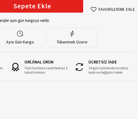
Sepete Ekle
FAVORİLERİME EKLE
rişler aynı gün kargoya verilir.
Aynı Gün Kargo
Tükenmek Üzere
ORİJİNAL ÜRÜN
ÜCRETSİZ İADE
le
Tüm kartlara vade farksız 3
14 gün içerisinde ücretsiz
taksit imkanı
iade ve değişim hakkı