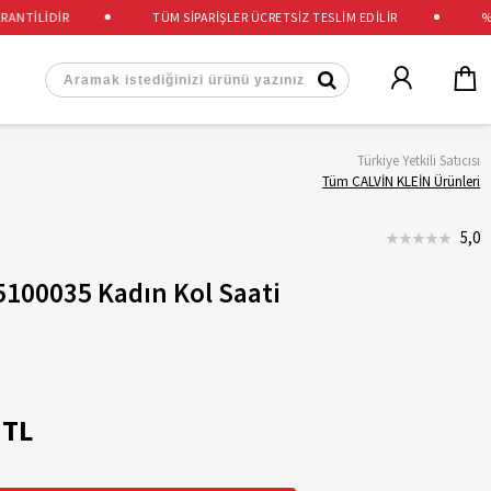
TİLİDİR
TÜM SİPARİŞLER ÜCRETSİZ TESLİM EDİLİR
%100
Türkiye Yetkili Satıcısı
Tüm CALVİN KLEİN Ürünleri
5,0
5100035 Kadın Kol Saati
 TL